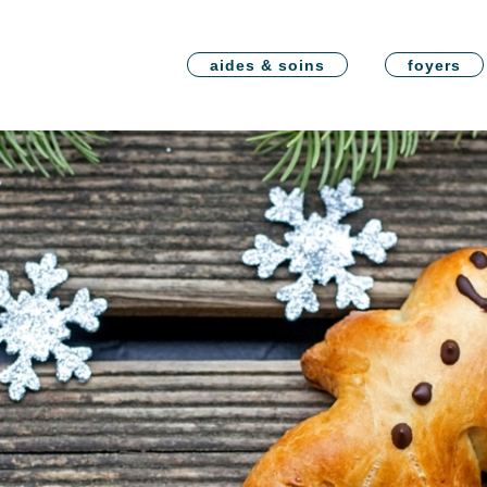
aides & soins
foyers