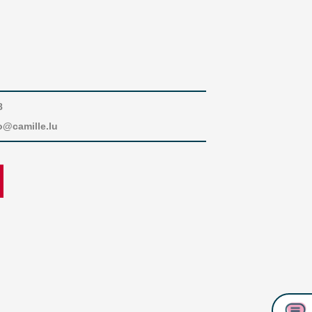
8
o@camille.lu