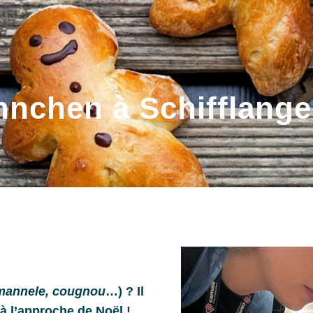
nchen à Schifflange
mannele, cougnou
…) ? Il
à l’approche de Noël !