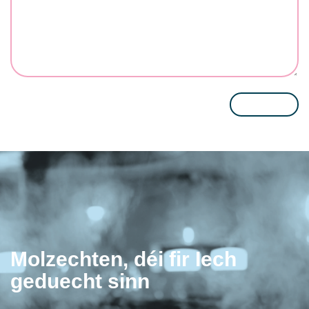
Please
leave
this
field
empty.
Molzechten, déi fir Iech
geduecht sinn