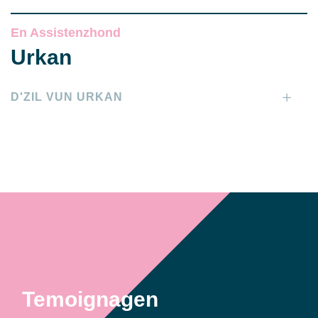
En Assistenzhond
Urkan
D'ZIL VUN URKAN
Temoignagen