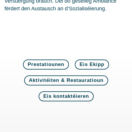
Versuergung brauch. Déi do geselleg Ambiance
fërdert den Austausch an d’Sozialiséierung.
Prestatiounen
Eis Ekipp
Aktivitéiten & Restauratioun
Eis kontaktéieren