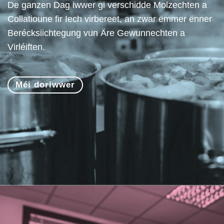
De ganzen Dag iwwer gi verschidde Molzechten a
Collatioune fir Iech virbereet, an zwar ëmmer ënner
Berécksiichtegung vun Äre Gewunnechten a
Virléiften.
Méi doriwwer