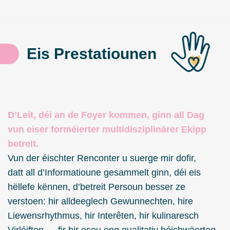
Eis Prestatiounen
D’Leit, déi an de Foyer kommen, ginn all Dag
vun eiser forméierter multidisziplinärer Ekipp
betreit.
Vun der éischter Renconter u suerge mir dofir,
datt all d’Informatioune gesammelt ginn, déi eis
hëllefe kënnen, d’betreit Persoun besser ze
verstoen: hir alldeeglech Gewunnechten, hire
Liewensrhythmus, hir Interêten, hir kulinaresch