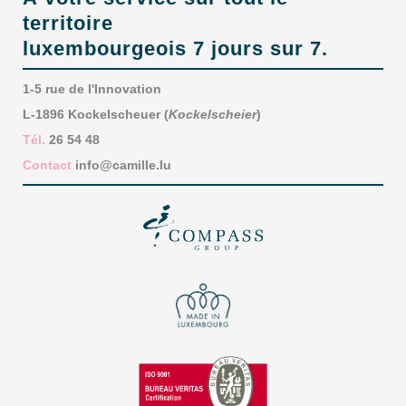
territoire
luxembourgeois 7 jours sur 7.
1-5 rue de l'Innovation
L-1896 Kockelscheuer (
Kockelscheier
)
Tél.
26 54 48
Contact
info@camille.lu