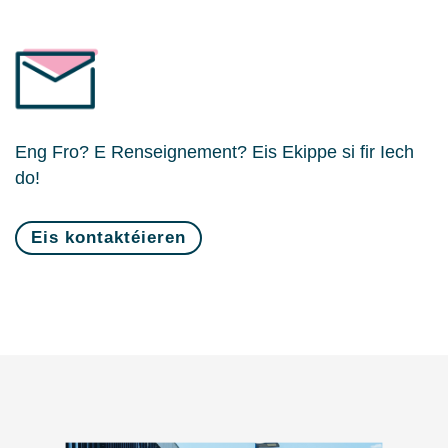
Eng Fro? E Renseignement? Eis Ekippe si fir Iech
do!
Eis kontaktéieren