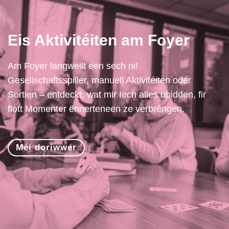
Eis Aktivitéiten am Foyer
Am Foyer langweilt een sech ni!
Gesellschaftsspiller, manuell Aktivitéiten oder
Sortien – entdeckt, wat mir Iech alles ubidden, fir
flott Momenter ënnerteneen ze verbréngen.
Méi doriwwer