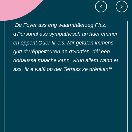
"De Foyer ass eng waarmhäerzeg Plaz,
d'Personal ass sympathesch an huet ëmmer
en oppent Ouer fir eis. Mir gefalen immens
gutt d'Trëppeltouren an d'Sortien, déi een
dobausse maache kann, virun allem wann et
ass, fir e Kaffi op der Terrass ze drénken!"