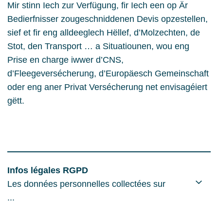
Mir stinn Iech zur Verfügung, fir Iech een op Är
Bedierfnisser zougeschniddenen Devis opzestellen,
sief et fir eng alldeeglech Hëllef, d’Molzechten, de
Stot, den Transport … a Situatiounen, wou eng
Prise en charge iwwer d’CNS,
d’Fleegeversécherung, d’Europäesch Gemeinschaft
oder eng aner Privat Versécherung net envisagéiert
gëtt.
Infos légales RGPD
Les données personnelles collectées sur
...