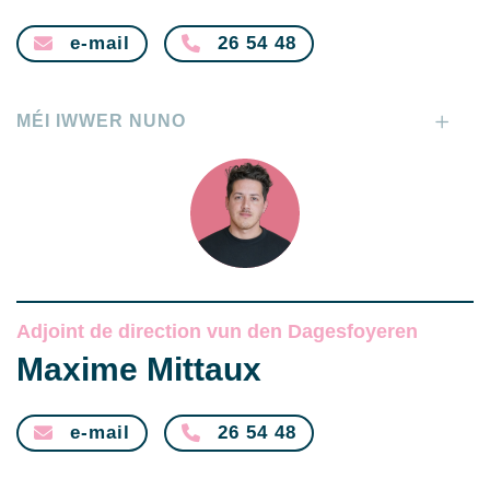
e-mail
26 54 48
MÉI IWWER NUNO
Adjoint de direction vun den Dagesfoyeren
Maxime Mittaux
e-mail
26 54 48