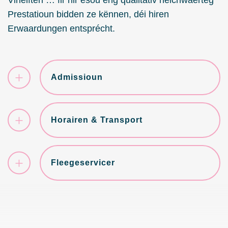
Virléiften … fir hir esou eng qualitativ héichwäerteg
Prestatioun bidden ze kënnen, déi hiren
Erwaardungen entsprécht.
Admissioun
Horairen & Transport
Fleegeservicer