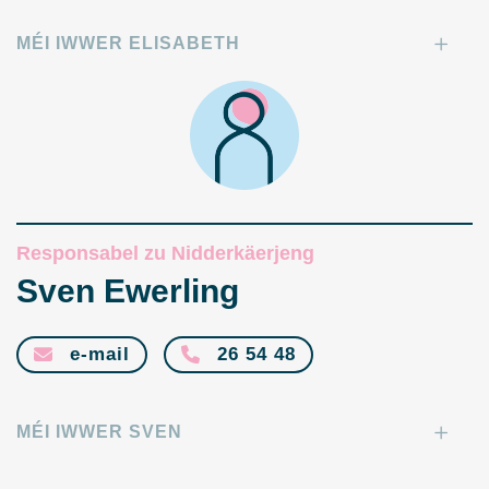
MÉI IWWER ELISABETH
Responsabel zu Nidderkäerjeng
Sven Ewerling
e-mail
26 54 48
MÉI IWWER SVEN