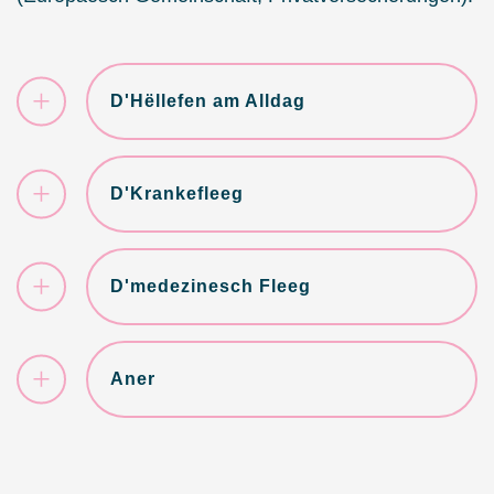
D'Hëllefen am Alldag
D'Krankefleeg
D'medezinesch Fleeg
Aner