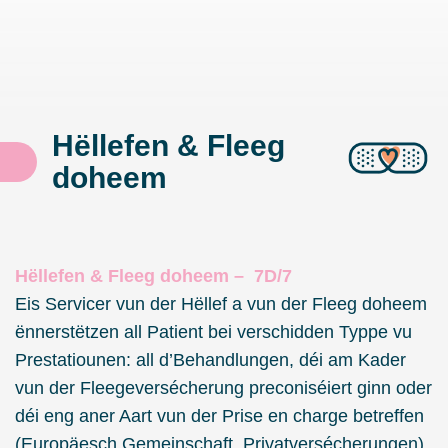
Hëllefen & Fleeg
doheem
Hëllefen & Fleeg doheem – 7D/7
Eis Servicer vun der Hëllef a vun der Fleeg doheem
ënnerstëtzen all Patient bei verschidden Typpe vu
Prestatiounen: all d’Behandlungen, déi am Kader
vun der Fleegeversécherung preconiséiert ginn oder
déi eng aner Aart vun der Prise en charge betreffen
(Europäesch Gemeinschaft, Privatversécherungen).