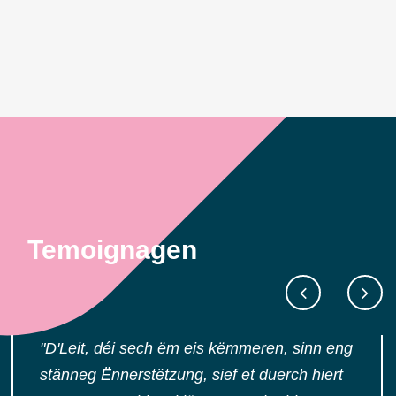
Temoignagen
"D'Leit, déi sech ëm eis këmmeren, sinn eng
stänneg Ënnerstëtzung, sief et duerch hiert