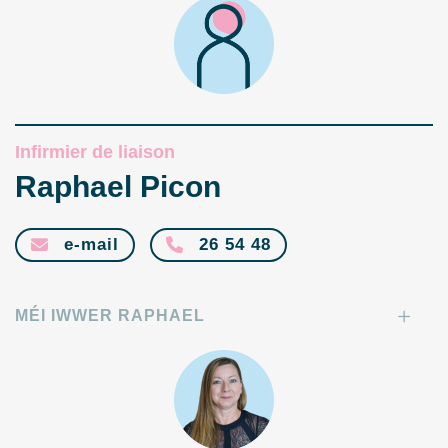
Infirmier de liaison
Raphael Picon
e-mail
26 54 48
MÉI IWWER RAPHAEL