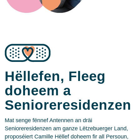
Hëllefen, Fleeg
doheem a
Senioreresidenzen
Mat senge fënnef Antennen an dräi
Senioreresidenzen am ganze Lëtzebuerger Land,
proposéiert Camille Hëllef doheem fir all Persoun,