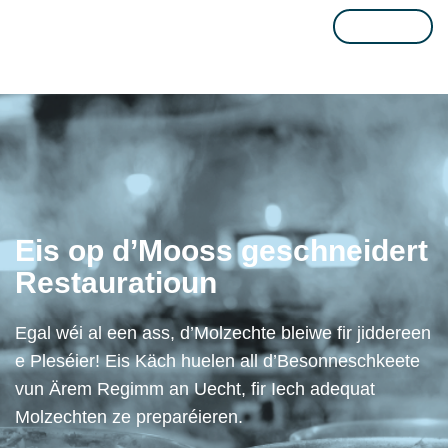
Please
leave
this
field
empty.
Eis op d’Mooss geschneidert
Restauratioun
Egal wéi al een ass, d’Molzechte bleiwe fir jiddereen
e Pleséier! Eis Käch huelen all d’Besonneschkeete
vun Ärem Regimm an Uecht, fir Iech adequat
Molzechten ze preparéieren.