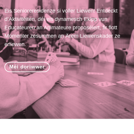
Eis Senioreresidenze si voller Liewen! Entdeckt
d’Aktivitéiten, déi eis dynamesch Ekipp vun
Educateuren an Animateure proposéiert, fir flott
Momenter zesummen an Ärem Liewenskader ze
erliewen.
Méi doriwwer