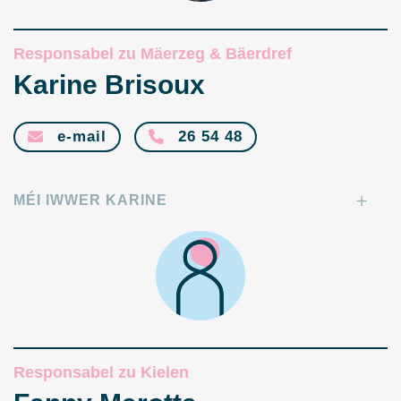
Responsabel zu Mäerzeg & Bäerdref
Karine Brisoux
e-mail
26 54 48
MÉI IWWER KARINE
Responsabel zu Kielen