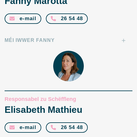
Fanny Marotta
e-mail
26 54 48
MÉI IWWER FANNY
Responsabel zu Schëffleng
Elisabeth Mathieu
e-mail
26 54 48