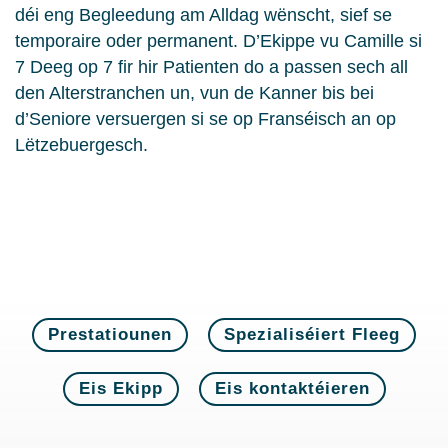
déi eng Begleedung am Alldag wënscht, sief se
temporaire oder permanent. D’Ekippe vu Camille si
7 Deeg op 7 fir hir Patienten do a passen sech all
den Alterstranchen un, vun de Kanner bis bei
d’Seniore versuergen si se op Franséisch an op
Lëtzebuergesch.
Prestatiounen
Spezialiséiert Fleeg
Eis Ekipp
Eis kontaktéieren