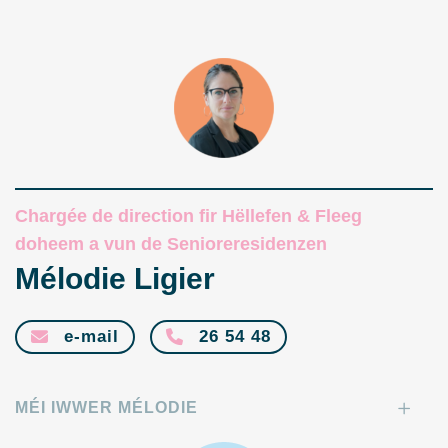
Chargée de direction fir Hëllefen & Fleeg
doheem a vun de Senioreresidenzen
Mélodie Ligier
e-mail
26 54 48
MÉI IWWER MÉLODIE