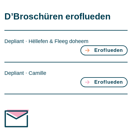
D’Broschüren eroflueden
Depliant ·
Hëllefen & Fleeg doheem
Eroflueden
Depliant · Camille
Eroflueden