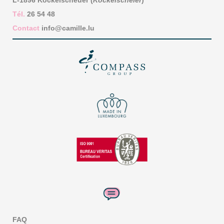
Tél.
26 54 48
Contact
info@camille.lu
FAQ