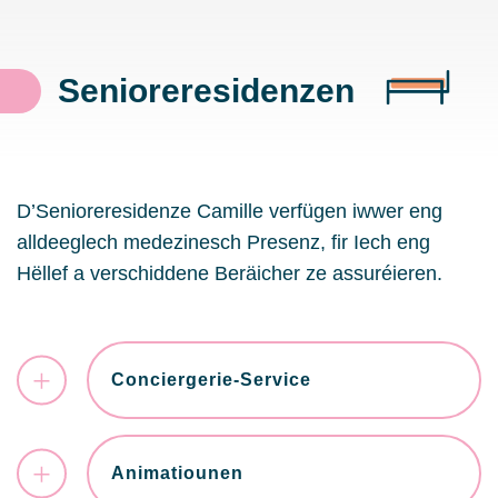
Senioreresidenzen
D’Senioreresidenze Camille verfügen iwwer eng
alldeeglech medezinesch Presenz, fir Iech eng
Hëllef a verschiddene Beräicher ze assuréieren.
Conciergerie-Service
Animatiounen