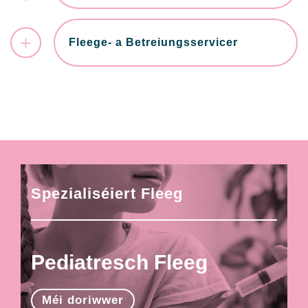
Fleege- a Betreiungsservicer
Spezialiséiert Fleeg
Pediatresch Fleeg
Méi doriwwer