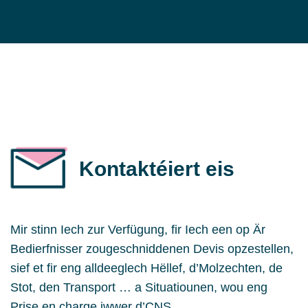
Kontaktéiert eis
Mir stinn Iech zur Verfügung, fir Iech een op Är
Bedierfnisser zougeschniddenen Devis opzestellen,
sief et fir eng alldeeglech Hëllef, d’Molzechten, de
Stot, den Transport … a Situatiounen, wou eng
Prise en charge iwwer d’CNS,